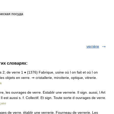
ческая
посуда
verrière
угих словарях:
ens 2; de verre 1 ♦ (1376) Fabrique, usine où l on fait et où l on
es objets en verre. ⇒ cristallerie, miroiterie, optique, vitrerie.
le
re, les ouvrages de verre. Establir une verrerie. Il sign. aussi, l Art
 Il est aussi s. f. Collectif. Et sign. Toute sorte d ouvrages de verre.
çaise
ges de verre. établir une verrerie. Fourneau de verrerie. Les